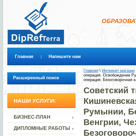
ОБРАЗОВА
Главная
Напишите нам
Главная
 \ 
Интернет магазин
 
операция. Освобождение Ру
Расширенный поиск
операция. Безоговорочная 
Советский т
Кишиневска
НАШИ УСЛУГИ:
Румынии, Б
БИЗНЕС-ПЛАН
Венгрии, Че
ДИПЛОМНЫЕ РАБОТЫ
Безоговороч