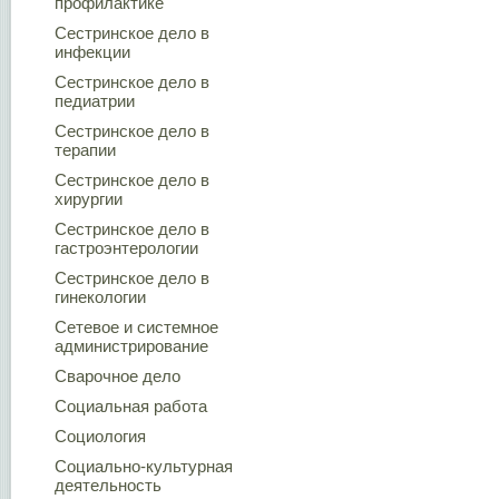
профилактике
Сестринское дело в
инфекции
Сестринское дело в
педиатрии
Сестринское дело в
терапии
Сестринское дело в
хирургии
Сестринское дело в
гастроэнтерологии
Сестринское дело в
гинекологии
Сетевое и системное
администрирование
Сварочное дело
Социальная работа
Социология
Социально-культурная
деятельность