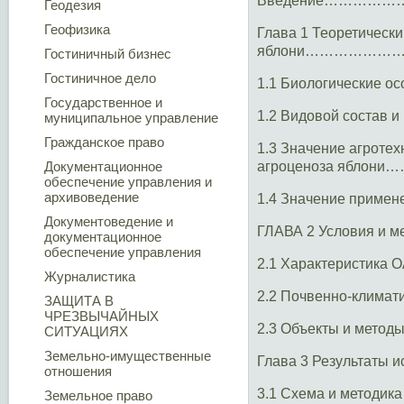
Введение………
Геодезия
Геофизика
Глава 1 Теоретическ
яблони……………
Гостиничный бизнес
Гостиничное дело
1.1 Биологическ
Государственное и
1.2 Видовой соста
муниципальное управление
Гражданское право
1.3 Значение агроте
Документационное
агроценоза ябл
обеспечение управления и
архивоведение
1.4 Значение приме
Документоведение и
ГЛАВА 2 Условия и м
документационное
обеспечение управления
2.1 Характеристика
Журналистика
2.2 Почвенно-кл
ЗАЩИТА В
ЧРЕЗВЫЧАЙНЫХ
2.3 Объекты и ме
СИТУАЦИЯХ
Земельно-имущественные
Глава 3 Результ
отношения
3.1 Схема и мет
Земельное право