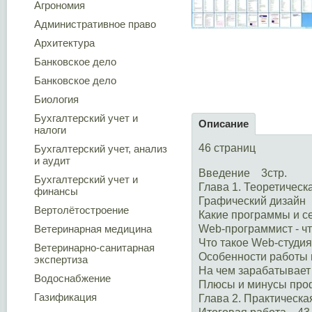
Агрономия
Административное право
Архитектура
Банковское дело
Банковское дело
Биология
Бухгалтерский учет и
Описание
налоги
46 страниц
Бухгалтерский учет, анализ
и аудит
Введение 3стр.
Бухгалтерский учет и
Глава 1. Теоретическ
финансы
Графический дизайн 
Вертолётостроение
Какие программы и с
Ветеринарная медицина
Web-программист - что
Что такое Web-студи
Ветеринарно-санитарная
Особенности работы 
экспертиза
На чем зарабатывает
Водоснабжение
Плюсы и минусы про
Газификация
Глава 2. Практическа