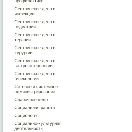
профилактике
Сестринское дело в
инфекции
Сестринское дело в
педиатрии
Сестринское дело в
терапии
Сестринское дело в
хирургии
Сестринское дело в
гастроэнтерологии
Сестринское дело в
гинекологии
Сетевое и системное
администрирование
Сварочное дело
Социальная работа
Социология
Социально-культурная
деятельность