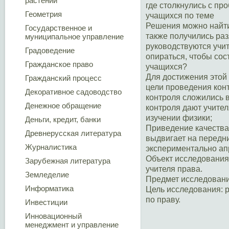
растений
где столкнулись с п
Геометрия
учащихся по теме
Решения можно найти
Государственное и
также получились ра
муниципальное управление
руководствуются учит
Градоведение
опираться, чтобы сос
Гражданское право
учащихся?
Для достижения этой
Гражданский процесс
цели проведения кон
Декоративное садоводство
контроля сложились 
Денежное обращение
контроля дают учител
изучении физики;
Деньги, кредит, банки
Приведение качества
Древнерусская литература
выдвигает на передн
Журналистика
экспериментально ап
Объект исследования
Зарубежная литература
учителя права.
Земледелие
Предмет исследовани
Информатика
Цель исследования: 
по праву.
Инвестиции
Инновационный
менеджмент и управление