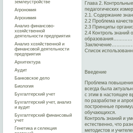
землеустройстве
Глава 2. Контрольные
педагогических
Агрономия
2.1. Содержание 
Агрохимия
2.2 Проблема каче
Анализ финансово-
2.3 Принципы орга
хозяйственной
2.4 Контроль знаний 
деятельности предприятия
образования
Анализ хозяйственной и
Заключение…
финансовой деятельности
Список использо
предприятия
Архитектура
Аудит
Введение
Банковское дело
Проблема повышения 
Биология
всегда была актуальн
Бухгалтерский учет
с этим в настоящее в
по разработке и апро
Бухгалтерский учет, анализ
построенные преимущ
и аудит
обучающихся.
Бухгалтерский финансовый
Контроль знаний и у
учет
естественно, что ра
Генетика и селекция
методистов и учителе