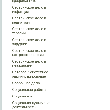
профилактике
Сестринское дело в
инфекции
Сестринское дело в
педиатрии
Сестринское дело в
терапии
Сестринское дело в
хирургии
Сестринское дело в
гастроэнтерологии
Сестринское дело в
гинекологии
Сетевое и системное
администрирование
Сварочное дело
Социальная работа
Социология
Социально-культурная
деятельность