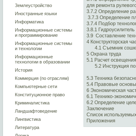
Землеустройство
для ремонта рулевог
3.7.2 Определение ра
Иностранные языки
3.7.3 Определение п
Информатика
3.7.4 Подбор техноло
3.8.1 Гидроусилитель
Информационные системы
и программирование
3.9 Составление тех
4 Конструкторская ча
Информационные системы
4.1 Съемник сошк
и технологии
5 Охрана труда
Информационные
5.1 Расчет освещени
технологии в образовании
5.2 Инструкция п
История
Коммерция (по отраслям)
5.3 Техника безопас
5.4 Правовые основ
Компьютерные сети
6 Экономическая час
Конституционное право
6.1 Технико-экономич
6.2 Определение цел
Криминалистика
Заключение
Ландшафтоведение
Список используемых
Лингвистика
Приложения
Литература
Логика