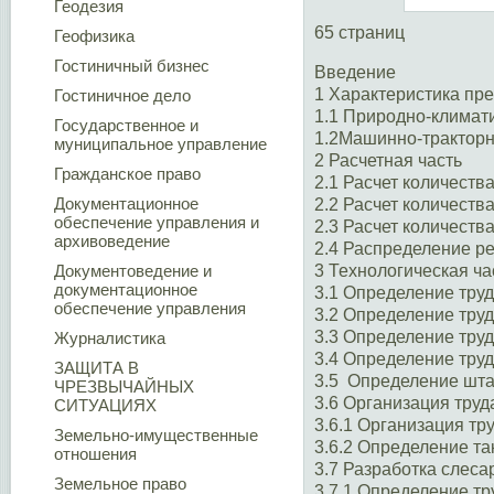
Геодезия
65 страниц
Геофизика
Гостиничный бизнес
Введение
1 Характеристика пр
Гостиничное дело
1.1 Природно-климат
Государственное и
1.2Машинно-тракторн
муниципальное управление
2 Расчетная часть
Гражданское право
2.1 Расчет количеств
Документационное
2.2 Расчет количеств
обеспечение управления и
2.3 Расчет количеств
архивоведение
2.4 Распределение р
Документоведение и
3 Технологическая ча
документационное
3.1 Определение тру
обеспечение управления
3.2 Определение тру
3.3 Определение тру
Журналистика
3.4 Определение труд
ЗАЩИТА В
3.5 Определение шт
ЧРЕЗВЫЧАЙНЫХ
3.6 Организация тру
СИТУАЦИЯХ
3.6.1 Организация тр
Земельно-имущественные
3.6.2 Определение та
отношения
3.7 Разработка слеса
Земельное право
3.7.1 Определение т